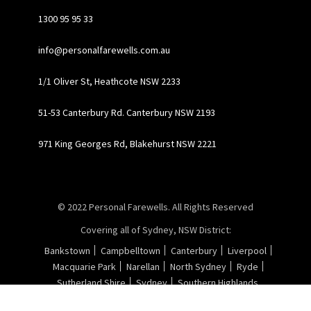
1300 95 95 33
info@personalfarewells.com.au
1/1 Oliver St, Heathcote NSW 2233
51-53 Canterbury Rd. Canterbury NSW 2193
971 King Georges Rd, Blakehurst NSW 2221
© 2022
Personal Farewells
. All Rights Reserved
Covering all of Sydney, NSW District:
Bankstown
Campbelltown
Canterbury
Liverpool
Macquarie Park
Narellan
North Sydney
Ryde
Sutherland Shire
Sydney
Southern Highlands
Business website design by
OEM
.